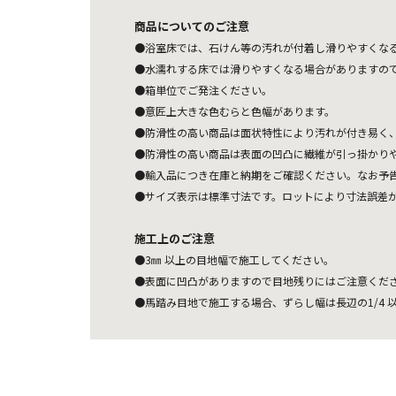
商品についてのご注意
●浴室床では、石けん等の汚れが付着し滑りやすくな
●水濡れする床では滑りやすくなる場合がありますの
●箱単位でご発注ください。
●意匠上大きな色むらと色幅があります。
●防滑性の高い商品は面状特性により汚れが付き易く
●防滑性の高い商品は表面の凹凸に繊維が引っ掛かり
●輸入品につき在庫と納期をご確認ください。なお予
●サイズ表示は標準寸法です。ロットにより寸法誤差
施工上のご注意
●3㎜ 以上の目地幅で施工してください。
●表面に凹凸がありますので目地残りにはご注意くだ
●馬踏み目地で施工する場合、ずらし幅は長辺の1/4 