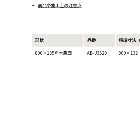
商品や施工上の注意点
形状
品番
標準寸法
800×135角木肌面
AB-J3520
800×132