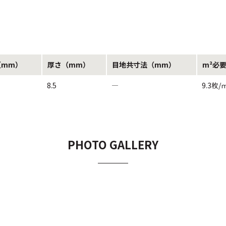
（mm）
厚さ（mm）
目地共寸法（mm）
m²必
8.5
―
9.3枚/
PHOTO GALLERY