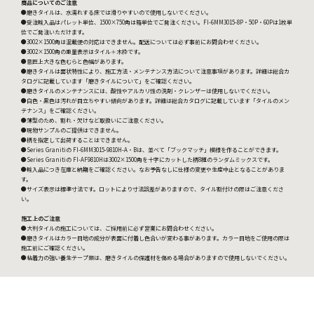
商品についてのご注意
●磨きタイルは、水濡れする床では滑りやすいので使用しないでください。
●受注輸入品はパレット単位、1500×750角は箱単位でご発注ください。FI-6MM3015-8P・50P・60Pは1枚単
位でご発注いただけます。
●3002×1500角は混載便の対応はできません。配送については必ず事前にお問合わせください。
●3002×1500角の重量表示はタイル＋木枠です。
●意匠上大きな色むらと色幅があります。
●磨きタイルは面状特性により、施工方法・メンテナンス方法について注意事項があります。詳細は総合カ
タログに記載しています「磨きタイルについて」をご確認ください。
●磨きタイルのメンテナンスには、酸性やアルカリ性の洗剤・クレンザーは使用しないでください。
●白色・黒色は汚れが目立ちやすい傾向があります。詳細は総合カタログに記載しています「タイルのメン
テナンス」をご確認ください。
●薄型のため、割れ・欠けなど取扱いにご注意ください。
●現物サンプルのご提供はできません。
●柄を指定して出荷することはできません。
●Series Granitiの FI-6MM3015-9810H-A・Bは、並べて「ブックマッチ」模様を作ることができます。
●Series Granitiの FI-AF9810Hは3002×1500角を十字にカットした柄8種のランダムミックスです。
●輸入品につき在庫と納期をご確認ください。なお予告なしに仕様の変更や生産中止となることがありま
す。
●サイズ表示は標準寸法です。ロットにより寸法誤差がありますので、タイル割付けの際はご注意くださ
い。
施工上のご注意
●大判タイルの施工については、ご採用前に必ず営業にお問合わせください。
●磨きタイルはカラー目地の成分が表面に付着し色合いが変わる事があります。カラー目地をご使用の際は
施工前にご確認ください。
●粘着力の強い養生テープ類は、磨きタイルの保護材を傷める場合がありますので使用しないでください。