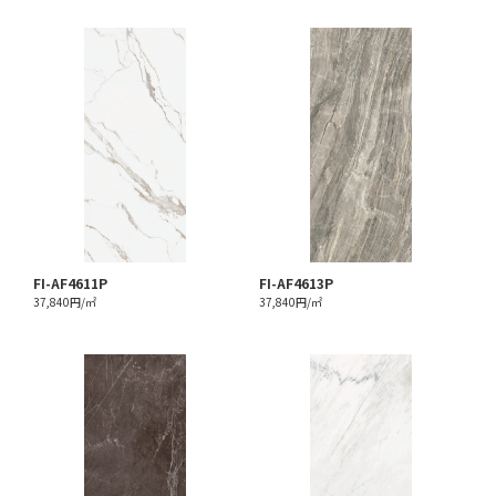
FI-AF4611P
FI-AF4613P
37,840円/㎡
37,840円/㎡