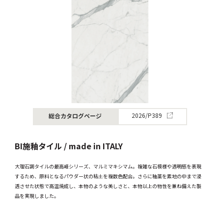
総合カタログページ
2026/P389
BI施釉タイル / made in ITALY
大理石調タイルの最高峰シリーズ、マルミマキシマム。複雑な石模様や透明感を表現
するため、原料となるパウダー状の粘土を複数色配合。さらに釉薬を素地の中まで浸
透させた状態で高温焼成し、本物のような美しさと、本物以上の物性を兼ね備えた製
品を実現しました。