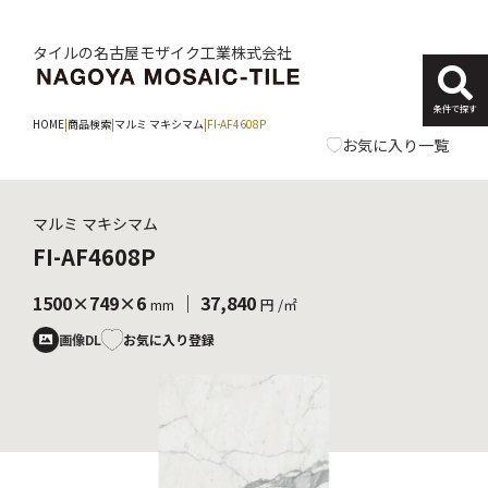
タイルの名古屋モザイク工業株式会社
条件で探す
HOME
|
商品検索
|
マルミ マキシマム
|
FI-AF4608P
お気に入り一覧
マルミ マキシマム
FI-AF4608P
1500×749×6
｜ 37,840
mm
円 /㎡
お気に入り登録
画像DL