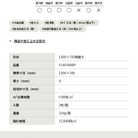
屋内壁
居室床
屋内床
浴室壁
浴室床
屋外壁
屋外床
○
○
○
○
×
○
×
#大理石調
#色むら
#耐凍害
#NT 工法（壁｜6mm 厚以下）
#金具併用工法（壁）
#改良圧着張工法（床｜300 角以上）
商品や施工上の注意点
形状
1500×750角磨き
品番
FI-AF4608P
標準寸法（mm）
1500×749
厚さ（mm）
6
目地共寸法（mm）
―
m²必要枚数
0.88枚/㎡
入数
2枚/箱
重量
32kg/箱
設計価格
37,840円/㎡