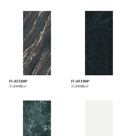
FI-AF380P
FI-AF390P
37,840円/㎡
37,840円/㎡