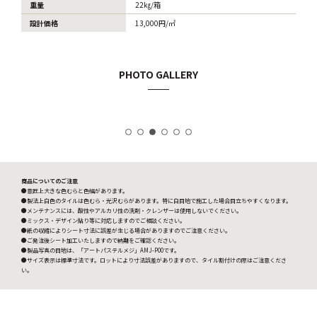
重量
22㎏/箱
設計価格
13,000円/㎡
PHOTO GALLERY
商品についてのご注意
●意匠上大きな色むらと色幅があります。
●製法上白色のタイルは色むら・光沢むらがあります。特に白目地で施工した場合目立ちやすくなります。
●メンテナンスには、酸性やアルカリ性の洗剤・クレンザーは使用しないでください。
●ミックス・デザイン貼り等に対応しますのでご相談ください。
●紙の収縮によりシート寸法に誤差が生じる場合がありますのでご注意ください。
●ご発注後シート加工いたしますので納期をご確認ください。
●製品写真の目地は、「アートパステルメジ」AMJ-P00です。
●サイズ表示は標準寸法です。ロットにより寸法誤差がありますので、タイル割付けの際はご注意くださ
い。