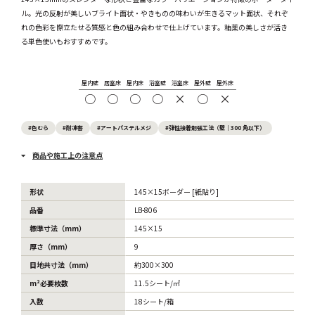
ル。光の反射が美しいブライト面状・やきものの味わいが生きるマット面状、それぞ
れの色彩を際立たせる質感と色の組み合わせで仕上げています。釉薬の美しさが活き
る単色使いもおすすめです。
屋内壁
居室床
屋内床
浴室壁
浴室床
屋外壁
屋外床
○
○
○
○
×
○
×
#色むら
#耐凍害
#アートパステルメジ
#弾性接着剤張工法（壁｜300 角以下）
商品や施工上の注意点
形状
145×15ボーダー [紙貼り]
品番
LB-806
標準寸法（mm）
145×15
厚さ（mm）
9
目地共寸法（mm）
約300×300
m²必要枚数
11.5シート/㎡
入数
18シート/箱