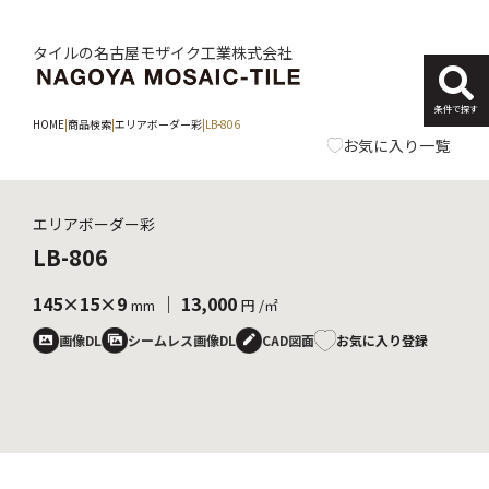
タイルの名古屋モザイク工業株式会社
条件で探す
HOME
|
商品検索
|
エリアボーダー彩
|
LB-806
お気に入り一覧
エリアボーダー彩
LB-806
145×15×9
｜ 13,000
mm
円 /㎡
お気に入り登録
画像DL
シームレス画像DL
CAD図面