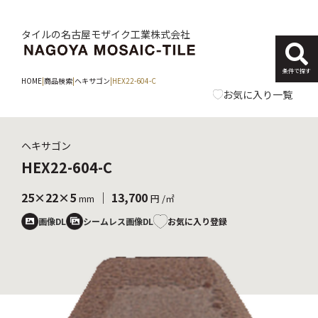
タイルの名古屋モザイク工業株式会社
条件で探す
HOME
|
商品検索
|
ヘキサゴン
|
HEX22-604-C
お気に入り一覧
ヘキサゴン
HEX22-604-C
25×22×5
｜ 13,700
mm
円 /㎡
お気に入り登録
画像DL
シームレス画像DL