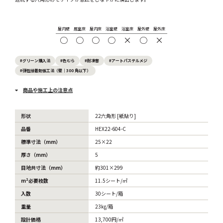
屋内壁
居室床
屋内床
浴室壁
浴室床
屋外壁
屋外床
○
○
○
○
×
○
×
#グリーン購入法
#色むら
#耐凍害
#アートパステルメジ
#弾性接着剤張工法（壁｜300 角以下）
商品や施工上の注意点
形状
22六角形 [紙貼り]
品番
HEX22-604-C
標準寸法（mm）
25×22
厚さ（mm）
5
目地共寸法（mm）
約301×299
m²必要枚数
11.5シート/㎡
入数
30シート/箱
重量
23㎏/箱
設計価格
13,700円/㎡