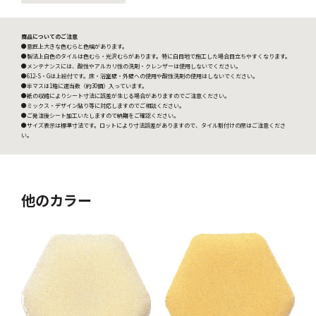
商品についてのご注意
●意匠上大きな色むらと色幅があります。
●製法上白色のタイルは色むら・光沢むらがあります。特に白目地で施工した場合目立ちやすくなります。
●メンテナンスには、酸性やアルカリ性の洗剤・クレンザーは使用しないでください。
●612-S・Gは上絵付です。床・浴室壁・外壁への使用や酸性洗剤の使用はしないでください。
●半マスは1箱に適当数（約30個）入っています。
●紙の収縮によりシート寸法に誤差が生じる場合がありますのでご注意ください。
●ミックス・デザイン貼り等に対応しますのでご相談ください。
●ご発注後シート加工いたしますので納期をご確認ください。
●サイズ表示は標準寸法です。ロットにより寸法誤差がありますので、タイル割付けの際はご注意くださ
い。
他のカラー