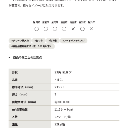
が豊富で、様々なイメージに対応できます。
屋内壁
居室床
屋内床
浴室壁
浴室床
屋外壁
屋外床
○
○
○
○
×
○
×
#グリーン購入法
#色むら
#耐凍害
#アートパステルメジ
#弾性接着剤張工法（壁｜300 角以下）
商品や施工上の注意点
形状
23角 [紙貼り]
品番
NM-01
標準寸法（mm）
23×23
厚さ（mm）
7
目地共寸法（mm）
約300×300
m²必要枚数
11.5シート/㎡
入数
22シート/箱
重量
22㎏/箱