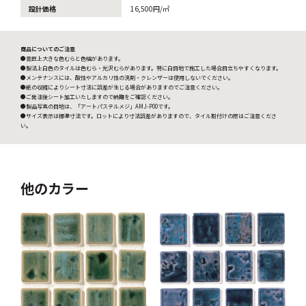
設計価格
16,500円/㎡
商品についてのご注意
●意匠上大きな色むらと色幅があります。
●製法上白色のタイルは色むら・光沢むらがあります。特に白目地で施工した場合目立ちやすくなります。
●メンテナンスには、酸性やアルカリ性の洗剤・クレンザーは使用しないでください。
●紙の収縮によりシート寸法に誤差が生じる場合がありますのでご注意ください。
●ご発注後シート加工いたしますので納期をご確認ください。
●製品写真の目地は、「アートパステルメジ」AMJ-P00です。
●サイズ表示は標準寸法です。ロットにより寸法誤差がありますので、タイル割付けの際はご注意くださ
い。
他のカラー