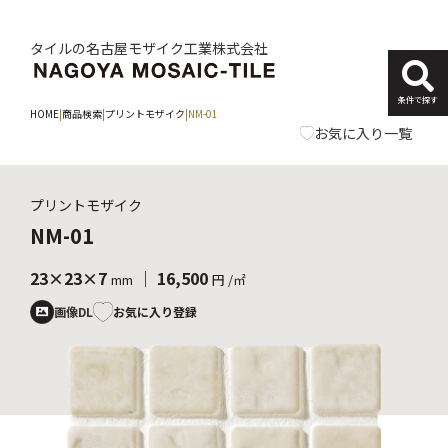
タイルの名古屋モザイク工業株式会社
条件で探す
HOME
|
商品検索
|
プリントモザイク
|
NM-01
お気に入り一覧
プリントモザイク
NM-01
23×23×7
｜ 16,500
mm
円 /㎡
お気に入り登録
画像DL