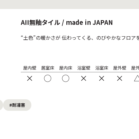
AII無釉タイル / made in JAPAN
“土色”の暖かさが 伝わってくる、のびやかなフロ
屋内壁
居室床
屋内床
浴室壁
浴室床
屋外壁
屋
×
○
○
×
×
×
#耐凍害