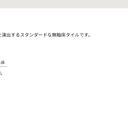
アを演出するスタンダードな無釉床タイルです。
外床
△