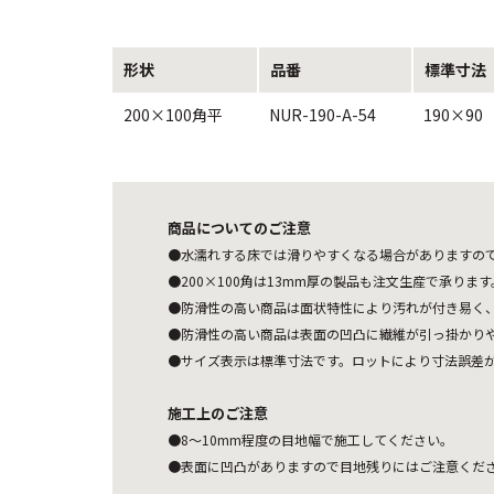
形状
品番
標準寸法
200×100角平
NUR-190-A-54
190×90
商品についてのご注意
●水濡れする床では滑りやすくなる場合がありますの
●200×100角は13mm厚の製品も注文生産で承り
●防滑性の高い商品は面状特性により汚れが付き易く
●防滑性の高い商品は表面の凹凸に繊維が引っ掛かり
●サイズ表示は標準寸法です。ロットにより寸法誤差
施工上のご注意
●8〜10mm程度の目地幅で施工してください。
●表面に凹凸がありますので目地残りにはご注意くだ