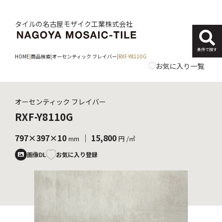
タイルの名古屋モザイク工業株式会社
条件で探す
HOME
|
商品検索
|
オーセンティック フレイバー
|
RXF-Y8110G
お気に入り一覧
オーセンティック フレイバー
RXF-Y8110G
797×397×10
｜ 15,800
mm
円 /㎡
お気に入り登録
画像DL