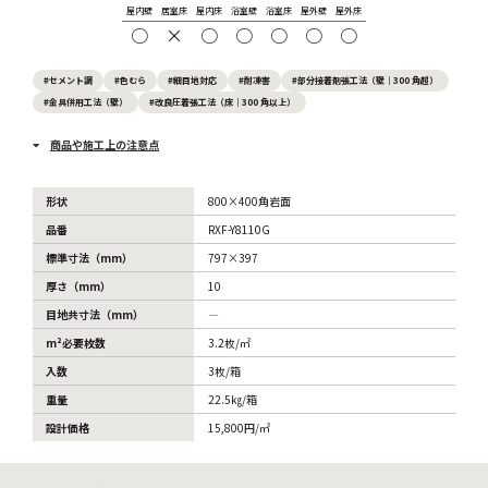
屋内壁
居室床
屋内床
浴室壁
浴室床
屋外壁
屋外床
○
×
○
○
○
○
○
#セメント調
#色むら
#細目地対応
#耐凍害
#部分接着剤張工法（壁｜300 角超）
#金具併用工法（壁）
#改良圧着張工法（床｜300 角以上）
商品や施工上の注意点
形状
800×400角岩面
品番
RXF-Y8110G
標準寸法（mm）
797×397
厚さ（mm）
10
目地共寸法（mm）
―
m²必要枚数
3.2枚/㎡
入数
3枚/箱
重量
22.5㎏/箱
設計価格
15,800円/㎡