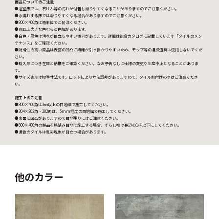
商品についてのご注意
●浴室床では、石けん等の汚れが付着し滑りやすくなることがありますのでご注意ください。
●水濡れする床では滑りやすくなる場合がありますのでご注意ください。
●800×400角は箱単位でご発注ください。
●意匠上大きな色むらと色幅があります。
●白色・黒色は汚れが目立ちやすい傾向があります。詳細は総合カタログに記載しています「タイルのメン
テナンス」をご確認ください。
●防滑性の高い商品は表面の凹凸に繊維が引っ掛かりやすいため、モップ等の清掃道具は使用しないでくだ
さい。
●輸入品につき在庫と納期をご確認ください。なお予告なしに仕様の変更や生産中止となることがありま
す。
●サイズ表示は標準寸法です。ロットにより寸法誤差がありますので、タイル割付けの際はご注意くださ
い。
施工上のご注意
●800×400角は3㎜以上の目地幅で施工してください。
●304×202角・202角は、5mm程度の目地幅で施工してください。
●表面に凹凸がありますので目地残りにはご注意ください。
●800×400角の製品を馬踏み目地で施工する場合、ずらし幅は長辺の1/4 以下にしてください。
●濃色のタイルは虹彩現象が目立つ場合があります。
他のカラー