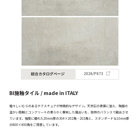
総合カタログページ
2026/P673
BI施釉タイル / made in ITALY
粗々しいむらのあるテクスチュアが特徴的なデザイン。天然石の表情に加え、陶器の
温かい感触とコンクリートの柔らかく摩耗した風合いを、独特のバランスで融合させ
ています。強度に優れた20mm厚の304×202角・202角と、スタンダードな10mm厚
の800×400角をご用意しています。