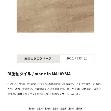
総合カタログページ
2026/P533
BI施釉タイル / made in MALAYSIA
“ラヴィータ”は、Vitamin(ビタミン)の語源となった言葉で、イタリア語で「いのち、
人生、活力、生きがい、生命の源」という意味です。柔らかく優しい色彩に、流れる
ような石模様を加えソフトな風合いにこだわりデザインしました。
屋内壁
居室床
屋内床
浴室壁
浴室床
屋外壁
屋外床