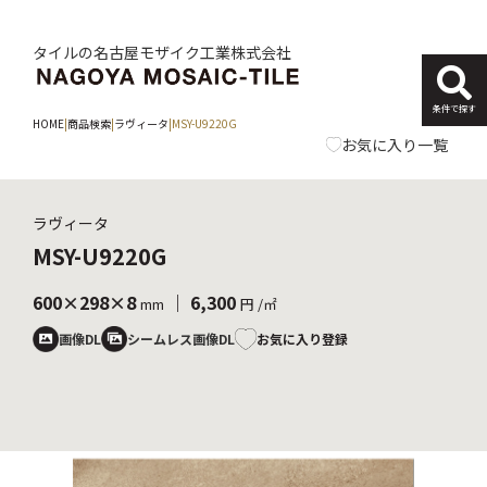
タイルの名古屋モザイク工業株式会社
条件で探す
HOME
|
商品検索
|
ラヴィータ
|
MSY-U9220G
お気に入り一覧
ラヴィータ
MSY-U9220G
600×298×8
｜ 6,300
mm
円 /㎡
お気に入り登録
画像DL
シームレス画像DL