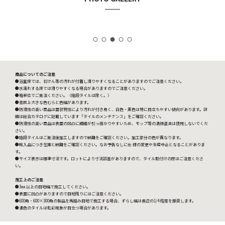
商品についてのご注意
●浴室床では、石けん等の汚れが付着し滑りやすくなることがありますのでご注意ください。
●水濡れする床では滑りやすくなる場合がありますのでご注意ください。
●箱単位でご発注ください。（階段タイルは除く。）
●意匠上大きな色むらと色幅があります。
●防滑性の高い商品は面状特性により汚れが付き易く、白色・黒色は特に目立ちやすい傾向があります。詳
細は総合カタログに記載しています「タイルのメンテナンス」をご確認ください。
●防滑性の高い商品は表面の凹凸に繊維が引っ掛かりやすいため、モップ等の清掃道具は使用しないでくだ
さい。
●階段タイルはご発注後加工しますので納期をご確認ください。加工部分の色が異なります。
●輸入品につき在庫と納期をご確認ください。なお予告なしに仕 様の変更や生産中止となることがありま
す。
●サイズ表示は標準寸法です。ロットにより寸法誤差がありますので、タイル割付けの際はご注意くださ
い。
施工上のご注意
●3㎜ 以上の目地幅で施工してください。
●表面に凹凸がありますので目地残りにはご注意ください。
●600角・600×300角の製品を馬踏み目地で施工する場合、ずらし幅は長辺の1/4 程度を推奨します。
●濃色のタイルは虹彩現象が目立つ場合があります。