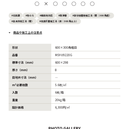
○
×
○
○
○
○
○
#石目調
#色むら
#細目地対応
#耐凍害
#部分接着剤張工法（壁｜300 角超）
#金具併用工法（壁）
#改良圧着張工法（床｜300 角以上）
商品や施工上の注意点
形状
600×300角粗目
品番
MSY-U9220G
標準寸法（mm）
600×298
厚さ（mm）
8
目地共寸法（mm）
―
m²必要枚数
5.6枚/㎡
入数
6枚/箱
重量
20㎏/箱
設計価格
6,300円/㎡
PHOTO GALLERY