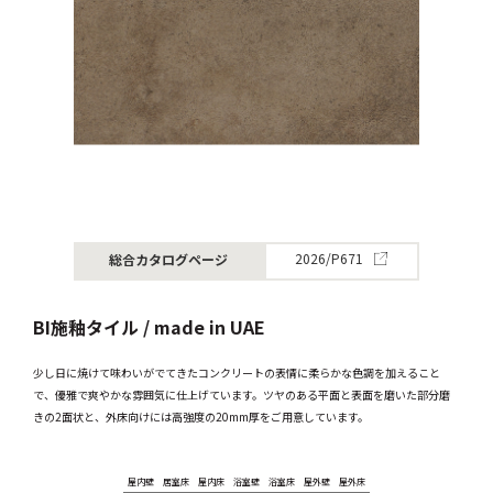
総合カタログページ
2026/P671
BI施釉タイル / made in UAE
少し日に焼けて味わいがでてきたコンクリートの表情に柔らかな色調を加えること
で、優雅で爽やかな雰囲気に仕上げています。ツヤのある平面と表面を磨いた部分磨
きの2面状と、外床向けには高強度の20mm厚をご用意しています。
屋内壁
居室床
屋内床
浴室壁
浴室床
屋外壁
屋外床