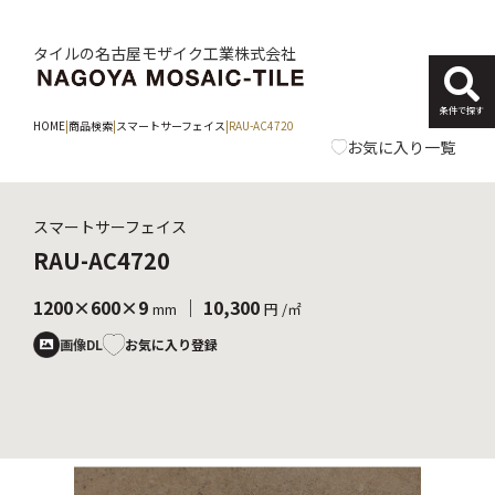
タイルの名古屋モザイク工業株式会社
条件で探す
HOME
|
商品検索
|
スマートサーフェイス
|
RAU-AC4720
お気に入り一覧
スマートサーフェイス
RAU-AC4720
1200×600×9
｜ 10,300
mm
円 /㎡
お気に入り登録
画像DL