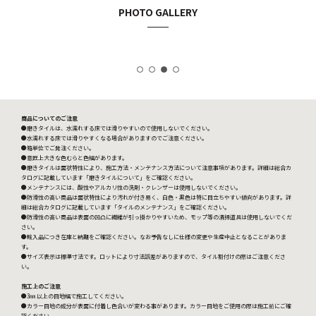
PHOTO GALLERY
商品についてのご注意
●磨きタイルは、水濡れする床では滑りやすいので使用しないでください。
●水濡れする床では滑りやすくなる場合がありますのでご注意ください。
●箱単位でご発注ください。
●意匠上大きな色むらと色幅があります。
●磨きタイルは面状特性により、施工方法・メンテナンス方法について注意事項があります。詳細は総合カ
タログに記載しています「磨きタイルについて」をご確認ください。
●メンテナンスには、酸性やアルカリ性の洗剤・クレンザーは使用しないでください。
●防滑性の高い商品は面状特性により汚れが付き易く、白色・黒色は特に目立ちやすい傾向があります。詳
細は総合カタログに記載しています「タイルのメンテナンス」をご確認ください。
●防滑性の高い商品は表面の凹凸に繊維が引っ掛かりやすいため、モップ等の清掃道具は使用しないでくだ
さい。
●輸入品につき在庫と納期をご確認ください。なお予告なしに仕様の変更や生産中止となることがありま
す。
●サイズ表示は標準寸法です。ロットにより寸法誤差がありますので、タイル割付けの際はご注意くださ
い。
施工上のご注意
●3㎜ 以上の目地幅で施工してください。
●カラー目地の成分が表面に付着し色合いが変わる事があります。カラー目地をご使用の際は施工前にご確
認ください。