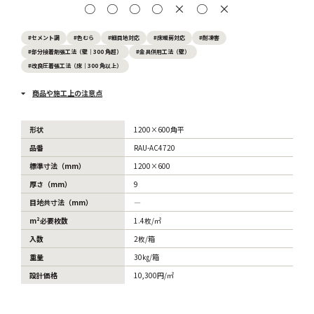
○
○
○
○
×
○
×
#セメント調
#色むら
#細目地対応
#床暖房対応
#耐凍害
#部分接着剤張工法（壁｜300 角超）
#金具併用工法（壁）
#改良圧着張工法（床｜300 角以上）
商品や施工上の注意点
形状
1200×600角平
品番
RAU-AC4720
標準寸法（mm）
1200×600
厚さ（mm）
9
目地共寸法（mm）
―
m²必要枚数
1.4枚/㎡
入数
2枚/箱
重量
30㎏/箱
設計価格
10,300円/㎡