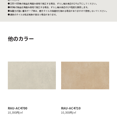
●1200×600角の製品を馬踏み目地で施工する場合、ずらし幅は長辺の1/4 以下にしてください。
●600角の製品を馬踏み目地で施工する場合、ずらし幅は長辺の1/4 程度を推奨します。
●粘着力の強い養生テープ類は、磨きタイルの保護材を傷める場合がありますので使用しないでください。
●濃色のタイルは虹彩現象が目立つ場合があります。
他のカラー
RAU-AC4700
RAU-AC4710
10,300円/㎡
10,300円/㎡