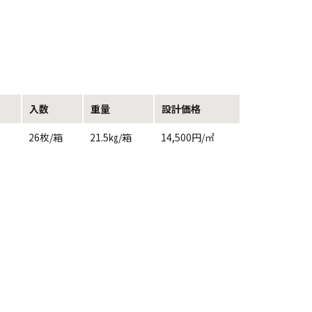
入数
重量
設計価格
26枚/箱
21.5㎏/箱
14,500円/㎡