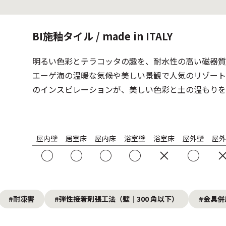
BI施釉タイル / made in ITALY
明るい色彩とテラコッタの趣を、耐水性の高い磁器質
エーゲ海の温暖な気候や美しい景観で人気のリゾート
のインスピレーションが、美しい色彩と土の温もりを
屋内壁
居室床
屋内床
浴室壁
浴室床
屋外壁
屋外
○
○
○
○
×
○
#耐凍害
#弾性接着剤張工法（壁｜300 角以下）
#金具併