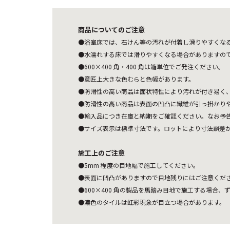
商品についてのご注意
●浴室床では、石けん等の汚れが付着し滑りやすくな
●水濡れする床では滑りやすくなる場合がありますの
●600×400 角・400 角は箱単位でご発注ください。
●意匠上大きな色むらと色幅があります。
●防滑性の高い商品は面状特性により汚れが付き易く
●防滑性の高い商品は表面の凹凸に繊維が引っ掛かり
●輸入品につき在庫と納期をご確認ください。なお予
●サイズ表示は標準寸法です。ロットにより寸法誤差
施工上のご注意
●5mm 程度の目地幅で施工してください。
●表面に凹凸がありますので目地残りにはご注意くだ
●600×400 角の製品を馬踏み目地で施工する場合、ず
●濃色のタイルは虹彩現象が目立つ場合があります。