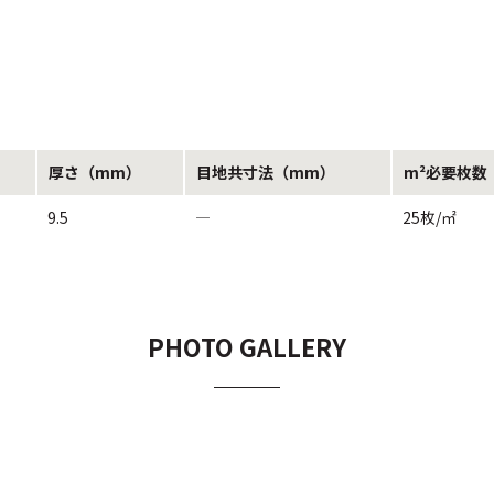
厚さ（mm）
目地共寸法（mm）
m²必要枚数
9.5
―
25枚/㎡
PHOTO GALLERY