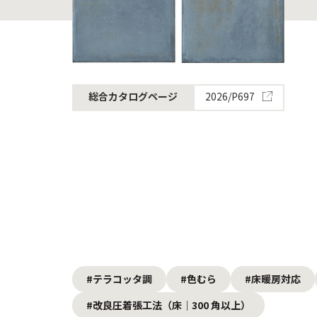
2026/P697
総合カタログページ
#テラコッタ調
#色むら
#床暖房対応
#改良圧着張工法（床｜300 角以上）