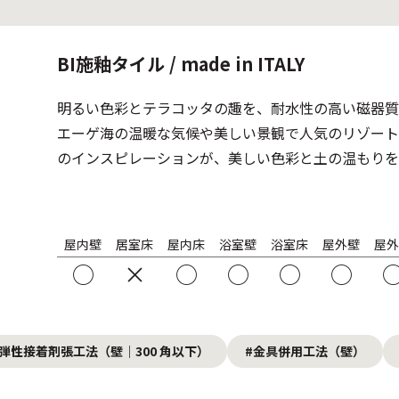
BI施釉タイル / made in ITALY
明るい色彩とテラコッタの趣を、耐水性の高い磁器質
エーゲ海の温暖な気候や美しい景観で人気のリゾート
のインスピレーションが、美しい色彩と土の温もりを
屋内壁
居室床
屋内床
浴室壁
浴室床
屋外壁
屋外
○
×
○
○
○
○
#弾性接着剤張工法（壁｜300 角以下）
#金具併用工法（壁）