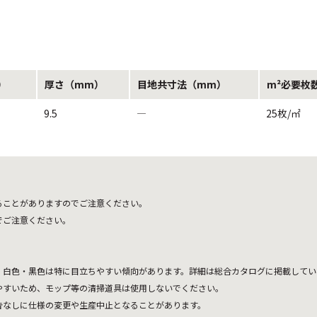
）
厚さ（mm）
目地共寸法（mm）
m²必要枚
9.5
―
25枚/㎡
ることがありますのでご注意ください。
でご注意ください。
、白色・黒色は特に目立ちやすい傾向があります。詳細は総合カタログに掲載してい
やすいため、モップ等の清掃道具は使用しないでください。
告なしに仕様の変更や生産中止となることがあります。