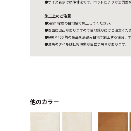
●サイズ表示は標準寸法です。ロットにより寸法誤差
施工上のご注意
●5mm 程度の目地幅で施工してください。
●表面に凹凸がありますので目地残りにはご注意くだ
●600×400 角の製品を馬踏み目地で施工する場合、ず
●濃色のタイルは虹彩現象が目立つ場合があります。
他のカラー