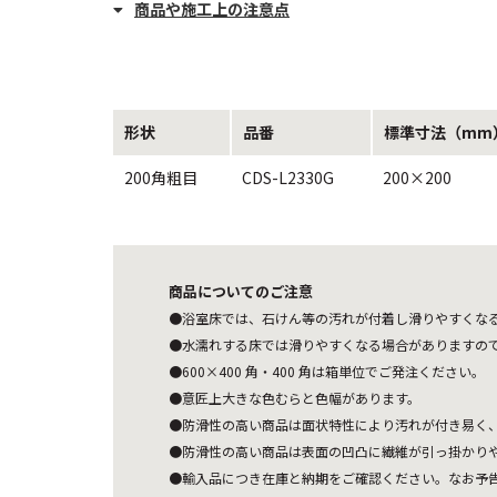
商品や施工上の注意点
形状
品番
標準寸法（mm
200角粗目
CDS-L2330G
200×200
商品についてのご注意
●浴室床では、石けん等の汚れが付着し滑りやすくな
●水濡れする床では滑りやすくなる場合がありますの
●600×400 角・400 角は箱単位でご発注ください。
●意匠上大きな色むらと色幅があります。
●防滑性の高い商品は面状特性により汚れが付き易く
●防滑性の高い商品は表面の凹凸に繊維が引っ掛かり
●輸入品につき在庫と納期をご確認ください。なお予