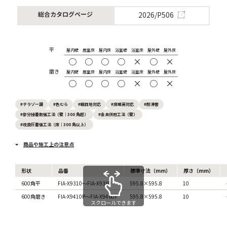
2026/P506
総合カタログページ
平
屋内壁
居室床
屋内床
浴室壁
浴室床
屋外壁
屋外床
○
○
○
○
×
○
×
磨き
屋内壁
居室床
屋内床
浴室壁
浴室床
屋外壁
屋外床
○
○
○
○
×
○
×
#テラゾー調
#色むら
#細目地対応
#床暖房対応
#耐凍害
#部分接着剤張工法（壁｜300 角超）
#金具併用工法（壁）
#改良圧着張工法（床｜300 角以上）
商品や施工上の注意点
形状
品番
標準寸法（mm）
厚さ（mm）
600角平
FIA-X9310～FIA-X9360
595.8×595.8
10
600角磨き
FIA-X9410P～FIA-X9460P
595.8×595.8
10
スクロールできます