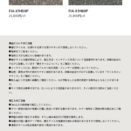
FIA-X9450P
FIA-X9460P
25,800円/㎡
25,800円/㎡
商品についてのご注意
●磨きタイルは、水濡れする床では滑りやすいので使用しないでください。
●箱単位でご発注ください。
●意匠上大きな色むらと色幅があります。
●磨きタイルは面状特性により、施工方法・メンテナンス方法について注意事項があります。詳細は総合カ
タログに記載しています「磨きタイルについて」をご確認ください。
●メンテナンスには、酸性やアルカリ性の洗剤・クレンザーは使用しないでください。
●白色・黒色は汚れが目立ちやすい傾向があります。詳細は総合カタログに記載しています「タイルのメン
テナンス」をご確認ください。
●輸入品につき在庫と納期をご確認ください。なお予告なしに仕様の変更や生産中止となることがありま
す。
●サイズ表示は標準寸法です。ロットにより寸法誤差がありますので、タイル割付けの際はご注意くださ
い。
施工上のご注意
●3㎜ 以上の目地幅で施工してください。
●カラー目地の成分が表面に付着し色合いが変わる事があります。カラー目地をご使用の際は施工前にご確
認ください。
●馬踏み目地で施工する場合、ずらし幅は長辺の1/4 程度を推奨します。
●粘着力の強い養生テープ類は、磨きタイルの保護材を傷める場合がありますので使用しないでください。
●濃色のタイルは虹彩現象が目立つ場合があります。