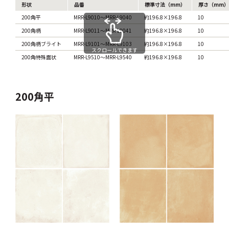
形状
品番
標準寸法（mm）
厚さ（mm）
200角平
MRR-L9010～MRR-L9040
約196.8×196.8
10
200角柄
MRR-L9011～MRR-L9041
約196.8×196.8
10
200角柄ブライト
MRR-L9101～MRR-L9103
約196.8×196.8
10
スクロールできます
200角特殊面状
MRR-L9510～MRR-L9540
約196.8×196.8
10
200角平