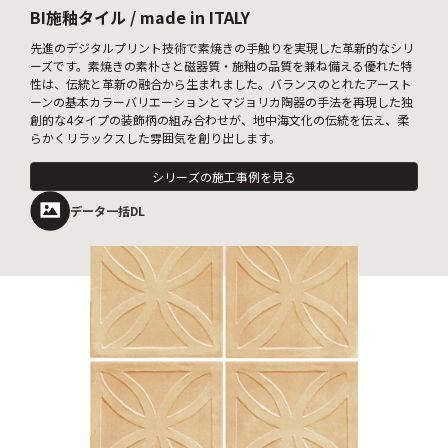
BI施釉タイル / made in ITALY
先進のデジタルプリント技術で素焼きの手触りを実現した革新的なシリ
ーズです。素焼きの素朴さと磁器質・施釉の品質を兼ね備える優れた特
性は、伝統と革新の融合から生まれました。バランスのとれたアースト
ーンの基本カラーバリエーションとマジョリカ陶器の手法を再現した独
創的な4タイプの装飾柄の組み合わせが、地中海文化の伝統を伝え、柔
らかくリラックスした雰囲気を創り出します。
シリーズの施工事例を見る
データ一括DL