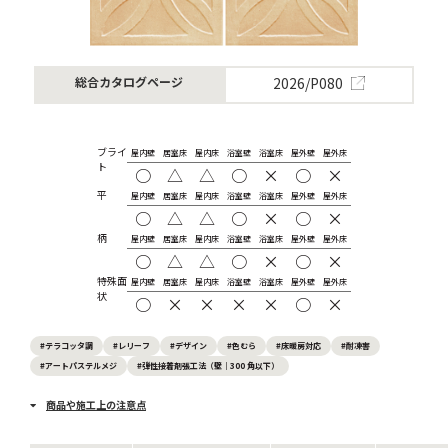
2026/P080
総合カタログページ
ブライ
屋内壁
居室床
屋内床
浴室壁
浴室床
屋外壁
屋外床
ト
○
△
△
○
×
○
×
平
屋内壁
居室床
屋内床
浴室壁
浴室床
屋外壁
屋外床
○
△
△
○
×
○
×
柄
屋内壁
居室床
屋内床
浴室壁
浴室床
屋外壁
屋外床
○
△
△
○
×
○
×
特殊面
屋内壁
居室床
屋内床
浴室壁
浴室床
屋外壁
屋外床
状
○
×
×
×
×
○
×
#テラコッタ調
#レリーフ
#デザイン
#色むら
#床暖房対応
#耐凍害
#アートパステルメジ
#弾性接着剤張工法（壁｜300 角以下）
商品や施工上の注意点