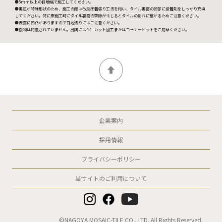
●5mm以上の目地幅で施工してください。
●裏足が特殊形状のため、施工の際は改良圧着張り工法を用い、タイル裏面の凹部に接着剤をしっかり充填
してください。特に床施工時にタイル裏面の空隙が生じるとタイルの割れに繋がるためご注意ください。
●表面に凹凸がありますので目地残りにはご注意ください。
●役物は用意されていません。出隅には45゜カット加工またはコーナービットをご用命ください。
企業案内
採用情報
プライバシーポリシー
当サイトのご利用について
©NAGOYA MOSAIC-TILE CO., LTD. All Rights Reserved.