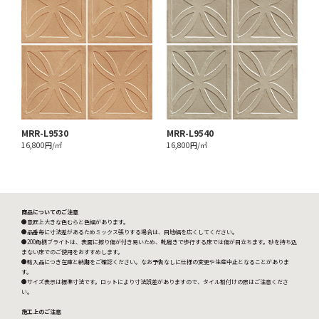
MRR-L9530
MRR-L9540
16,800円/㎡
16,800円/㎡
商品についてのご注意
●意匠上大きな色むらと色幅があります。
●品番毎に寸法差があるためミックス張りする場合は、目地幅を広くしてください。
●200角柄ブライトは、表面に擦り傷が付き易いため、靴履きで歩行する床では傷が目立ちます。砂を持ち込
まない床でのご使用をおすすめします。
●輸入品につき在庫と納期をご確認ください。なお予告なしに仕様の変更や生産中止となることがありま
す。
●サイズ表示は標準寸法です。ロットにより寸法誤差がありますので、タイル割付けの際はご注意くださ
い。
施工上のご注意