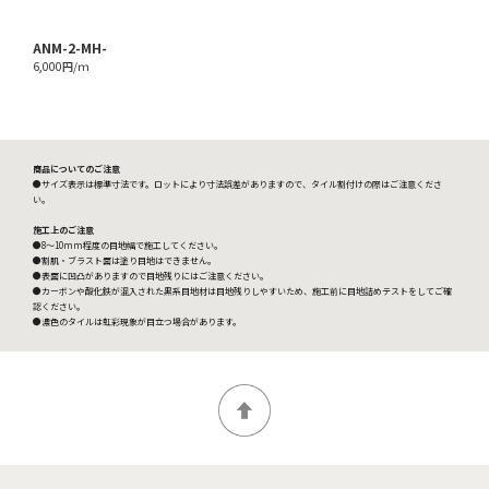
ANM-2-MH-
6,000円/ｍ
商品についてのご注意
●サイズ表示は標準寸法です。ロットにより寸法誤差がありますので、タイル割付けの際はご注意くださ
い。
施工上のご注意
●8〜10mm程度の目地幅で施工してください。
●割肌・ブラスト面は塗り目地はできません。
●表面に凹凸がありますので目地残りにはご注意ください。
●カーボンや酸化鉄が混入された黒系目地材は目地残りしやすいため、施工前に目地詰めテストをしてご確
認ください。
●濃色のタイルは虹彩現象が目立つ場合があります。