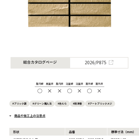
2026/P875
総合カタログページ
屋内壁
居室床
屋内床
浴室壁
浴室床
屋外壁
屋外床
○
×
×
○
×
○
×
#ブリック調
#グリーン購入法
#色むら
#耐凍害
#アートブリックメジ
商品や施工上の注意点
形状
品番
標準寸法（mm）