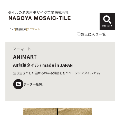
タイルの名古屋モザイク工業株式会社
条件で探す
HOME
|
商品検索
|
アニマート
お気に入り一覧
アニマート
ANIMART
AII無釉タイル / made in JAPAN
生き生きとした温かみのある質感をもつベーシックタイルです。
データ一括DL