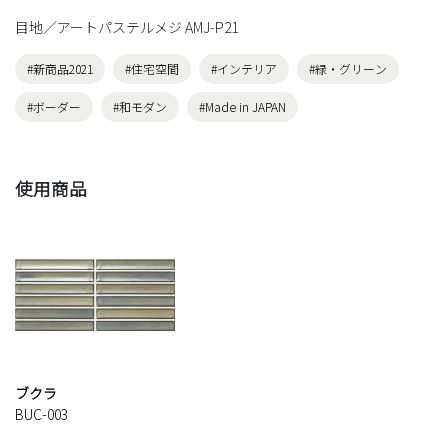
目地／アートパステルメジ AMJ-P21
#新商品2021
#住宅空間
#インテリア
#緑・グリーン
#ボーダー
#和モダン
#Made in JAPAN
使用商品
ブクラ
BUC-003