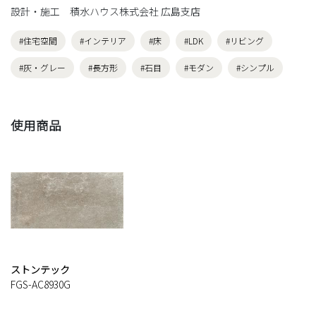
設計・施工 積水ハウス株式会社 広島支店
#住宅空間
#インテリア
#床
#LDK
#リビング
#灰・グレー
#長方形
#石目
#モダン
#シンプル
使用商品
ストンテック
FGS-AC8930G