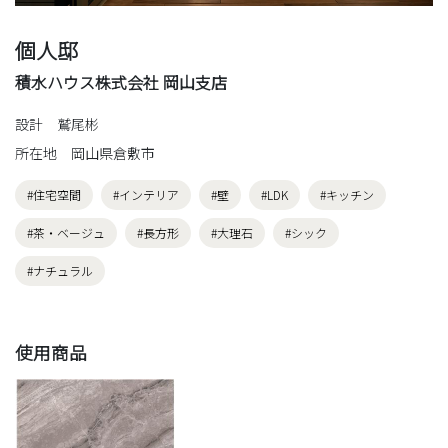
個人邸
積水ハウス株式会社 岡山支店
設計 鷲尾彬
所在地 岡山県倉敷市
#住宅空間
#インテリア
#壁
#LDK
#キッチン
#茶・ベージュ
#長方形
#大理石
#シック
#ナチュラル
使用商品