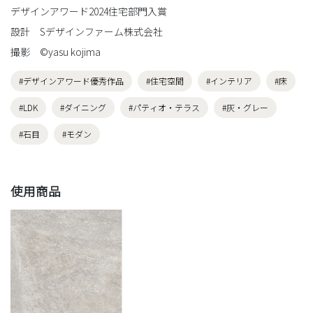
デザインアワード2024住宅部門入賞
設計 Sデザインファーム株式会社
撮影 ©︎yasu kojima
#デザインアワード優秀作品
#住宅空間
#インテリア
#床
#LDK
#ダイニング
#パティオ・テラス
#灰・グレー
#石目
#モダン
使用商品