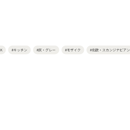
DK
#キッチン
#灰・グレー
#モザイク
#北欧・スカンジナビアン