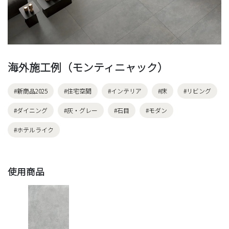
海外施工例（モンティニャック）
#新商品2025
#住宅空間
#インテリア
#床
#リビング
#ダイニング
#灰・グレー
#石目
#モダン
#ホテルライク
使用商品