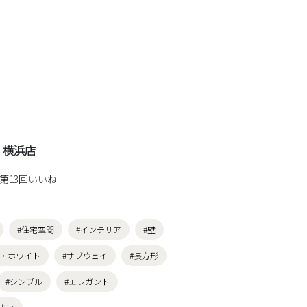
 横浜店
ト第13回いいね
#住宅空間
#インテリア
#壁
白・ホワイト
#サブウェイ
#長方形
#シンプル
#エレガント