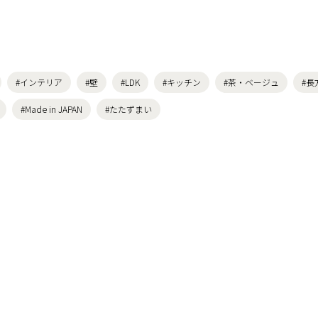
#インテリア
#壁
#LDK
#キッチン
#茶・ベージュ
#長
#Made in JAPAN
#たたずまい