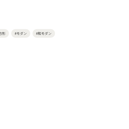
方形
#モダン
#和モダン