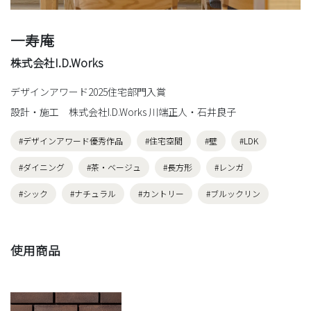
一寿庵
株式会社I.D.Works
デザインアワード2025住宅部門入賞
設計・施工 株式会社I.D.Works 川端正人・石井良子
#デザインアワード優秀作品
#住宅空間
#壁
#LDK
#ダイニング
#茶・ベージュ
#長方形
#レンガ
#シック
#ナチュラル
#カントリー
#ブルックリン
使用商品