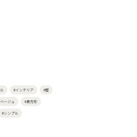
テル
#インテリア
#壁
・ベージュ
#長方形
#シンプル