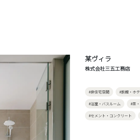
某ヴィラ
株式会社三五工務店
#非住宅空間
#旅館・ホ
#浴室・バスルーム
#茶
#セメント・コンクリート