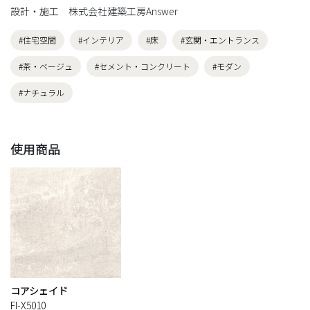
設計・施工 株式会社建築工房Answer
#住宅空間
#インテリア
#床
#玄関・エントランス
#茶・ベージュ
#セメント・コンクリート
#モダン
#ナチュラル
使用商品
コアシェイド
FI-X5010