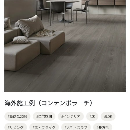
海外施工例（コンテンポラーチ）
#新商品2026
#住宅空間
#インテリア
#床
#LDK
#リビング
#黒・ブラック
#大判・スラブ
#長方形