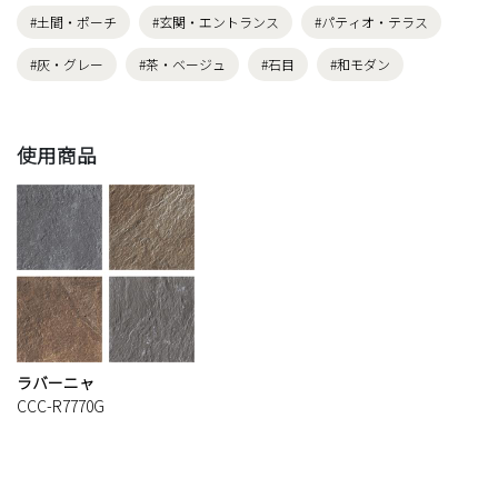
#土間・ポーチ
#玄関・エントランス
#パティオ・テラス
#灰・グレー
#茶・ベージュ
#石目
#和モダン
使用商品
ラバーニャ
CCC-R7770G