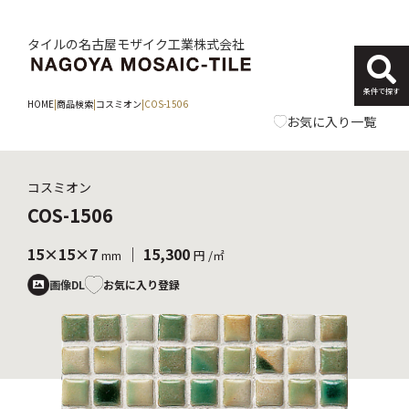
タイルの名古屋モザイク工業株式会社
条件で探す
HOME
|
商品検索
|
コスミオン
|
COS-1506
お気に入り一覧
コスミオン
COS-1506
15×15×7
｜ 15,300
mm
円 /㎡
お気に入り登録
画像DL