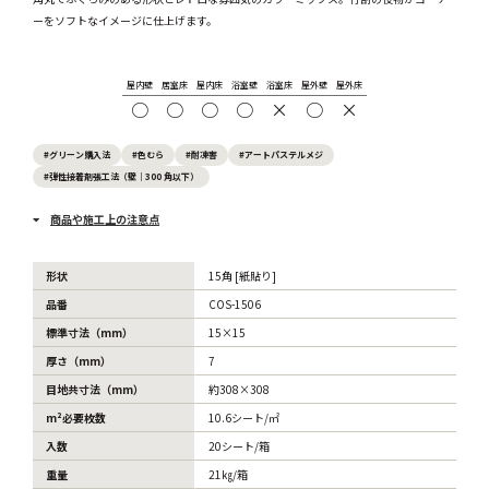
ーをソフトなイメージに仕上げます。
屋内壁
居室床
屋内床
浴室壁
浴室床
屋外壁
屋外床
○
○
○
○
×
○
×
#グリーン購入法
#色むら
#耐凍害
#アートパステルメジ
#弾性接着剤張工法（壁｜300 角以下）
商品や施工上の注意点
形状
15角 [紙貼り]
品番
COS-1506
標準寸法（mm）
15×15
厚さ（mm）
7
目地共寸法（mm）
約308×308
m²必要枚数
10.6シート/㎡
入数
20シート/箱
重量
21㎏/箱