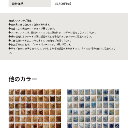
設計価格
15,300円/㎡
商品についてのご注意
●意匠上大きな色むらと色幅があります。
●品番により表面テクスチュアが異なります。
●メンテナンスには、酸性やアルカリ性の洗剤・クレンザーは使用しないでください。
●紙の収縮によりシート寸法に誤差が生じる場合がありますのでご注意ください。
●ご発注後シート加工いたしますので納期をご確認ください。
●製品写真の目地は、「アートパステルメジ」AMJ-P00です。
●サイズ表示は標準寸法です。ロットにより寸法誤差がありますので、タイル割付けの際はご注意くださ
い。
他のカラー