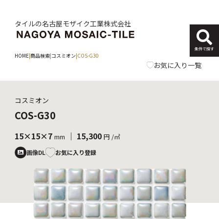
タイルの名古屋モザイク工業株式会社
条件で探す
HOME
|
商品検索
|
コスミオン
|
COS-G30
お気に入り一覧
コスミオン
COS-G30
15×15×7
｜ 15,300
mm
円 /㎡
お気に入り登録
画像DL