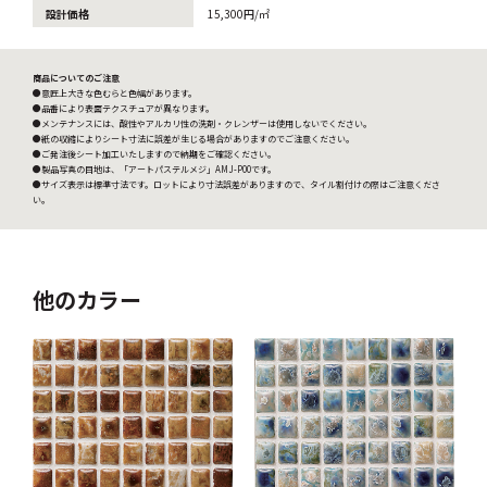
設計価格
15,300円/㎡
商品についてのご注意
●意匠上大きな色むらと色幅があります。
●品番により表面テクスチュアが異なります。
●メンテナンスには、酸性やアルカリ性の洗剤・クレンザーは使用しないでください。
●紙の収縮によりシート寸法に誤差が生じる場合がありますのでご注意ください。
●ご発注後シート加工いたしますので納期をご確認ください。
●製品写真の目地は、「アートパステルメジ」AMJ-P00です。
●サイズ表示は標準寸法です。ロットにより寸法誤差がありますので、タイル割付けの際はご注意くださ
い。
他のカラー