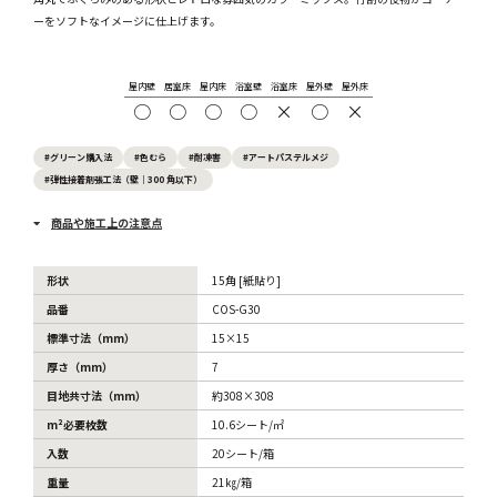
ーをソフトなイメージに仕上げます。
屋内壁
居室床
屋内床
浴室壁
浴室床
屋外壁
屋外床
○
○
○
○
×
○
×
#グリーン購入法
#色むら
#耐凍害
#アートパステルメジ
#弾性接着剤張工法（壁｜300 角以下）
商品や施工上の注意点
形状
15角 [紙貼り]
品番
COS-G30
標準寸法（mm）
15×15
厚さ（mm）
7
目地共寸法（mm）
約308×308
m²必要枚数
10.6シート/㎡
入数
20シート/箱
重量
21㎏/箱