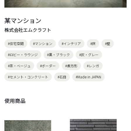
某マンション
株式会社エムクラフト
#住宅空間
#マンション
#インテリア
#床
#壁
#ロビー・ラウンジ
#黒・ブラック
#灰・グレー
#茶・ベージュ
#ボーダー
#長方形
#レンガ
#セメント・コンクリート
#石目
#Made in JAPAN
使用商品