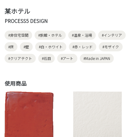
某ホテル
PROCESS5 DESIGN
#非住宅空間
#旅館・ホテル
#温泉・浴場
#インテリア
#床
#壁
#白・ホワイト
#赤・レッド
#モザイク
#クリアテクト
#石目
#アート
#Made in JAPAN
使用商品